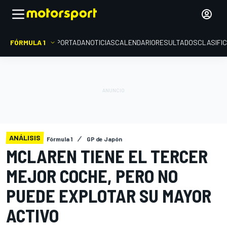
FÓRMULA 1
PORTADA
NOTICIAS
CALENDARIO
RESULTADOS
CLASIFI
ANÁLISIS
Fórmula 1
GP de Japón
MCLAREN TIENE EL TERCER
MEJOR COCHE, PERO NO
PUEDE EXPLOTAR SU MAYOR
ACTIVO