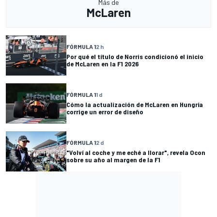
Más de
McLaren
FÓRMULA 1
2 h
Por qué el título de Norris condicionó el inicio
de McLaren en la F1 2026
FÓRMULA 1
1 d
Cómo la actualización de McLaren en Hungría
corrige un error de diseño
FÓRMULA 1
2 d
"Volví al coche y me eché a llorar", revela Ocon
sobre su año al margen de la F1