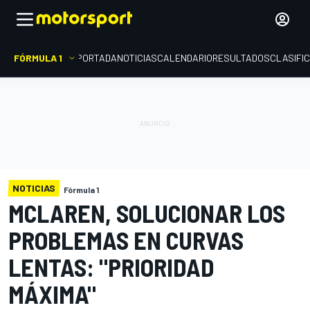
FÓRMULA 1
PORTADA
NOTICIAS
CALENDARIO
RESULTADOS
CLASIFI
NOTICIAS
Fórmula 1
MCLAREN, SOLUCIONAR LOS
PROBLEMAS EN CURVAS
LENTAS: "PRIORIDAD
MÁXIMA"