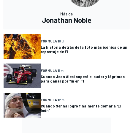
Más de
Jonathan Noble
FÓRMULA 1
6 d
La historia detrás de la foto más icónica de un
repostaje de F1
FÓRMULA 1
1 m
Cuando Jean Alesi superó el sudor y lágrimas
para ganar por fin en F1
FÓRMULA 1
2 m
Cuando Senna logró finalmente domar a 'El
león'