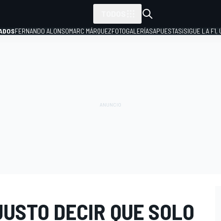
TODOS
ADOS
FERNANDO ALONSO
MARC MÁRQUEZ
FOTOGALERÍAS
APUESTAS
¡SIGUE LA F1,
P
JUSTO DECIR QUE SOLO