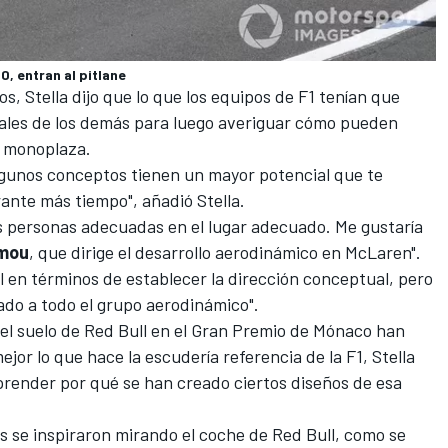
, entran al pitlane
s, Stella dijo que lo que
los equipos de F1
tenían que
ales de los demás para luego averiguar cómo pueden
io monoplaza.
lgunos conceptos tienen un mayor potencial que te
rante más tiempo", añadió Stella.
as personas adecuadas en el lugar adecuado. Me gustaría
omou
, que dirige el desarrollo aerodinámico en McLaren".
 en términos de establecer la dirección conceptual, pero
ado a todo el grupo aerodinámico".
el suelo de Red Bull en el Gran Premio de Mónaco
han
or lo que hace la escudería referencia de la F1, Stella
render por qué se han creado ciertos diseños de esa
s se inspiraron mirando el coche de Red Bull, como se