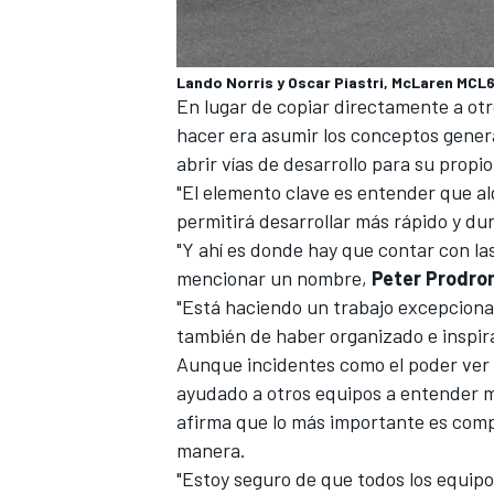
Lando Norris y Oscar Piastri, McLaren MCL60
En lugar de copiar directamente a otro
hacer era asumir los conceptos gener
abrir vías de desarrollo para su prop
"El elemento clave es entender que a
permitirá desarrollar más rápido y du
"Y ahí es donde hay que contar con l
mencionar un nombre,
Peter Prodr
"Está haciendo un trabajo excepcional
también de haber organizado e inspir
Aunque incidentes como el
poder ver 
ayudado a otros equipos a entender mej
afirma que lo más importante es comp
manera.
"Estoy seguro de que todos los equipo