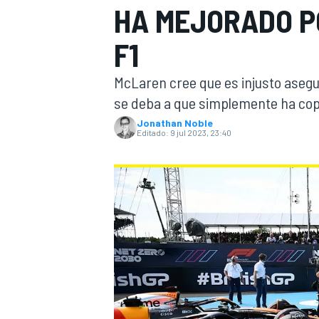
HA MEJORADO P
INDYCAR
WRC
F1
McLaren cree que es injusto asegu
se deba a que simplemente ha copi
Jonathan Noble
Editado:
9 jul 2023, 23:40
WEC
FÓRMULA E