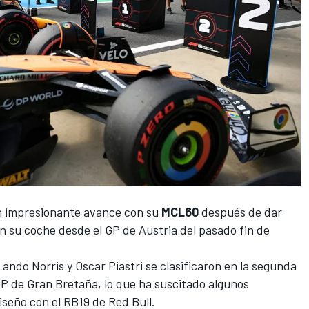
n impresionante avance con su
MCL60
después de dar
en su coche desde el GP de Austria
del pasado fin de
Lando Norris
y
Oscar Piastri
se clasificaron en la segunda
P de Gran Bretaña
, lo que ha suscitado algunos
diseño con
el RB19 de Red Bull
.