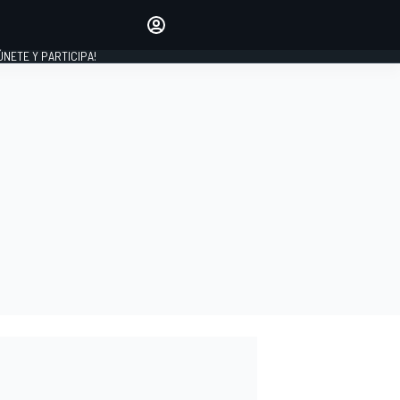
Haz que tu voz se escuche
comentando los artículos
 ÚNETE Y PARTICIPA!
INICIAR SESIÓN
EDICIÓN
ESPAÑA