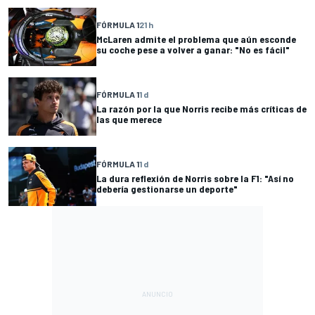
FÓRMULA 1
21 h
McLaren admite el problema que aún esconde
su coche pese a volver a ganar: "No es fácil"
FÓRMULA 1
1 d
La razón por la que Norris recibe más críticas de
las que merece
FÓRMULA 1
1 d
La dura reflexión de Norris sobre la F1: "Así no
debería gestionarse un deporte"