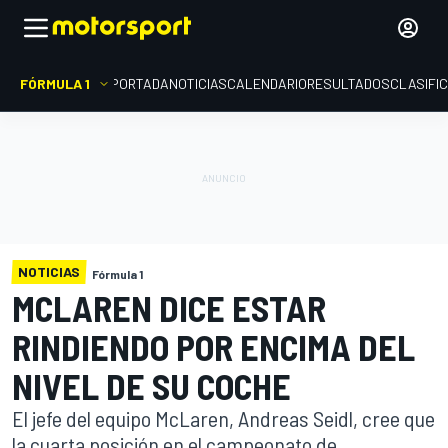
FÓRMULA 1
PORTADA
NOTICIAS
CALENDARIO
RESULTADOS
CLASIFI
NOTICIAS
Fórmula 1
MCLAREN DICE ESTAR
RINDIENDO POR ENCIMA DEL
NIVEL DE SU COCHE
El jefe del equipo McLaren, Andreas Seidl, cree que
la cuarta posición en el campeonato de