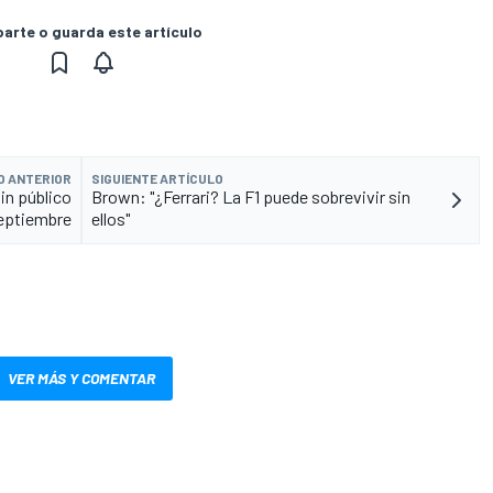
rte o guarda este artículo
O ANTERIOR
SIGUIENTE ARTÍCULO
in público
Brown: "¿Ferrari? La F1 puede sobrevivir sin
septiembre
ellos"
VER MÁS Y COMENTAR