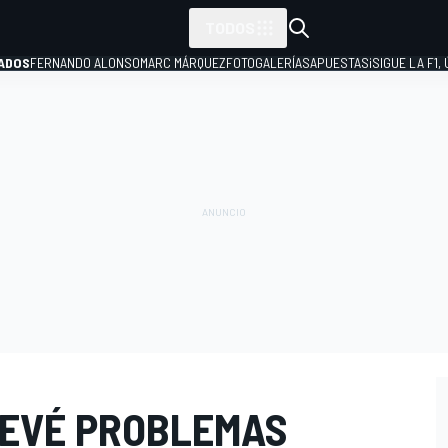
TODOS
ADOS
FERNANDO ALONSO
MARC MÁRQUEZ
FOTOGALERÍAS
APUESTAS
¡SIGUE LA F1,
P
EVÉ PROBLEMAS