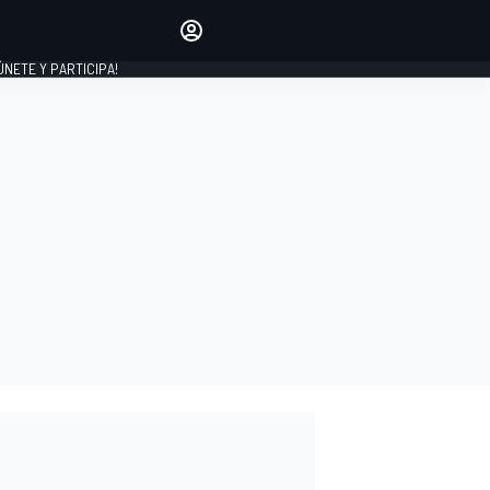
Haz que tu voz se escuche
comentando los artículos
 ÚNETE Y PARTICIPA!
INICIAR SESIÓN
EDICIÓN
ESPAÑA