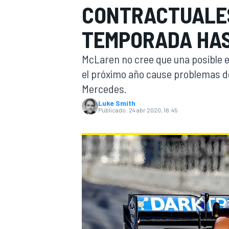
CONTRACTUALE
INDYCAR
WRC
TEMPORADA HAS
McLaren no cree que una posible 
el próximo año cause problemas de
Mercedes.
Luke Smith
Publicado:
24 abr 2020, 16:45
WEC
FÓRMULA E