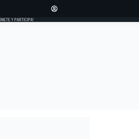
Haz que tu voz se escuche
comentando los artículos
 ÚNETE Y PARTICIPA!
INICIAR SESIÓN
EDICIÓN
ESPAÑA