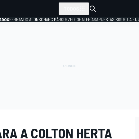
TODOS
ADOS
FERNANDO ALONSO
MARC MÁRQUEZ
FOTOGALERÍAS
APUESTAS
¡SIGUE LA F1,
P
RA A COLTON HERTA