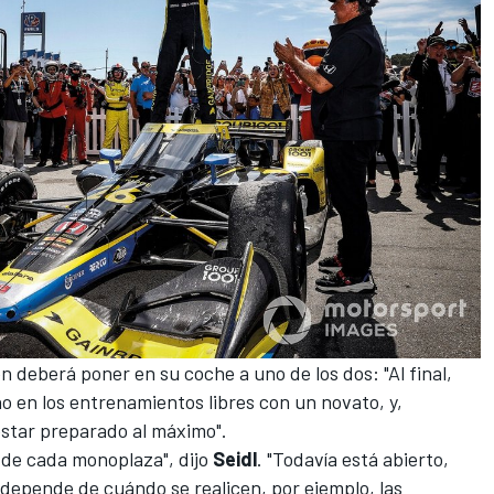
en
deberá poner en su coche a uno de los dos: "Al final,
 en los entrenamientos libres con un novato, y,
estar preparado al máximo".
 de cada monoplaza", dijo
Seidl
. "Todavía está abierto,
epende de cuándo se realicen, por ejemplo, las