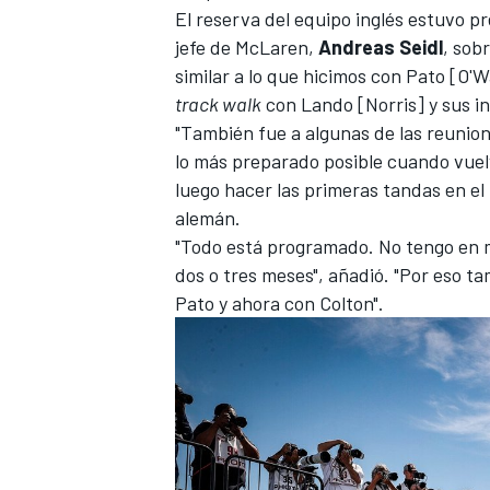
El reserva del equipo inglés estuvo pr
jefe de McLaren,
Andreas Seidl
, sob
similar a lo que hicimos con Pato [O'
track walk
con Lando [Norris] y sus in
"También fue a algunas de las reunion
lo más preparado posible cuando vuelv
luego hacer las primeras tandas en el
alemán.
"Todo está programado. No tengo en m
dos o tres meses", añadió. "Por eso t
MÁS CATEGORÍAS
Pato y ahora con Colton".