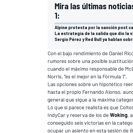
Mira las últimas notic
1:
Alpine protesta por la sanción post c
La estrategia de la salida que dio la 
Sergio Pérez y Red Bull ya hablan sobr
Con el bajo rendimiento de
Daniel Ric
rumores sobre una posible sustitució
cuando el máximo responsable de Mc
Norris
, "es el mejor en la Fórmula 1".
Las opciones sobre un hipotético re
hasta el propio
Fernando Alonso
, aun
general que sigue a la máxima categor
Lo que sí parece realista es que
Colto
IndyCar
y reserva de los de
Woking
, 
conseguido seis victorias en la categ
ocupar un asiento en esta sesión de li