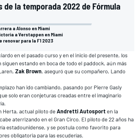
ias de la temporada 2022 de Fórmula
arrera a Alonso en Miami
victoria a Verstappen en Miami
e renovar para la F1 2023
ciardo
en el pasado curso y en el inicio del presente, los
n siguen estando en boca de todo el paddock, aún más
Laren,
Zak Brown
, aseguró que su compañero,
Lando
emplazo han ido cambiando, pasando por
Pierre Gasly
que solo eran conjeturas creadas entre el imaginario
ía.
n Herta
, actual piloto de
Andretti Autosport
en la
acabe aterrizando en el Gran Circo. El piloto de 22 años ha
oría estadounidense, y se postula como favorito para
bres obligatoria para las escuderías.