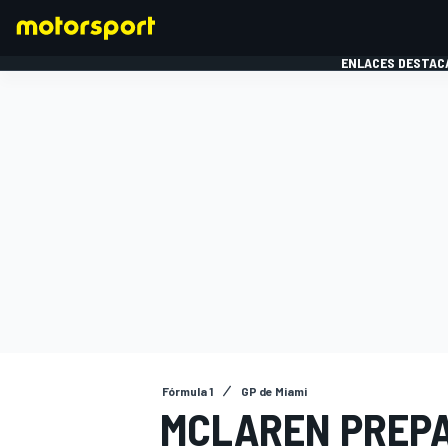
ENLACES DESTAC
FÓRMULA 1
MOTOG
Fórmula 1
GP de Miami
MCLAREN PREPA