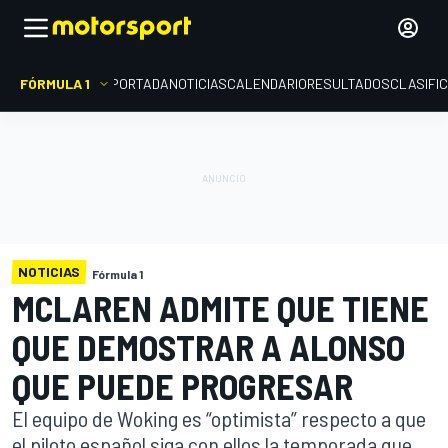
FÓRMULA 1
PORTADA
NOTICIAS
CALENDARIO
RESULTADOS
CLASIFI
NOTICIAS
Fórmula 1
MCLAREN ADMITE QUE TIENE
QUE DEMOSTRAR A ALONSO
QUE PUEDE PROGRESAR
El equipo de Woking es “optimista” respecto a que
el piloto español siga con ellos la temporada que