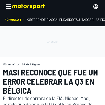
FÓRMULA 1
PORTADA
NOTICIAS
CALENDARIO
RESULTADOS
CLASIFI
Fórmula 1
GP de Bélgica
MASI RECONOCE QUE FUE UN
ERROR CELEBRAR LA Q3 EN
BÉLGICA
El director de carrera de la FIA, Michael Masi,
admite que dejar que la Q3 del Gran Premio de