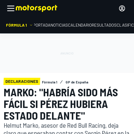
FÓRMULA 1
PORTADA
NOTICIAS
CALENDARIO
RESULTADOS
CLASIFI
DECLARACIONES
Fórmula 1
GP de España
MARKO: "HABRÍA SIDO MÁS
FÁCIL SI PÉREZ HUBIERA
ESTADO DELANTE"
Helmut Marko, asesor de Red Bull Racing, deja
claro que esperaban contar con Sergio Pérez en la