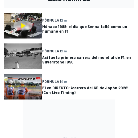
FÓRMULA 1
2 m
Mónaco 1988: el día que Senna falló como un
humano en F1
FÓRMULA 1
2 m
Así fue la primera carrera del mundial de F1, en
Silverstone 1950
FÓRMULA 1
4 m
F1 en DIRECTO: ¡carrera del GP de Japón 2026!
(Con Live Timing)