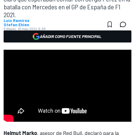
batalla con Mercedes en el GP de España de F1
2021.
Luis Ramírez
Stefan Ehlen
Editado:
10 may 2021, 9:39
AÑADIR COMO FUENTE PRINCIPAL
Helmut Marko
, asesor de
Red Bull
, declaró para la