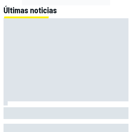
Últimas noticias
Alex Márquez: "Ganar a las Aprilia será imposible. Sin la
caída de Raúl, habrían terminado top 4"