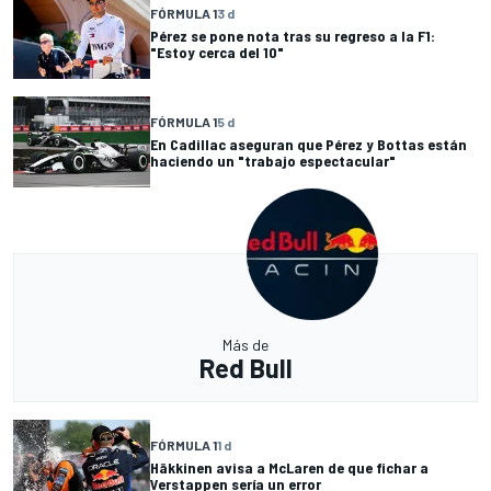
FÓRMULA 1
3 d
Pérez se pone nota tras su regreso a la F1:
"Estoy cerca del 10"
FÓRMULA 1
5 d
En Cadillac aseguran que Pérez y Bottas están
haciendo un "trabajo espectacular"
Más de
Red Bull
FÓRMULA 1
1 d
Häkkinen avisa a McLaren de que fichar a
Verstappen sería un error