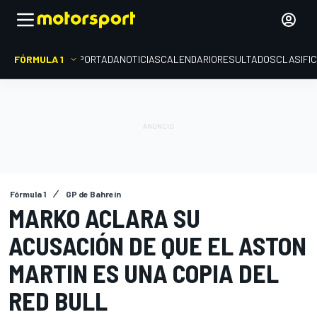
FÓRMULA 1
PORTADA
NOTICIAS
CALENDARIO
RESULTADOS
CLASIFI
Fórmula 1
GP de Bahrein
MARKO ACLARA SU
ACUSACIÓN DE QUE EL ASTON
MARTIN ES UNA COPIA DEL
RED BULL