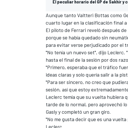
El peculiar horario del GP de Sakhir y 
Aunque tanto
Valtteri Bottas
como
Ge
cuarto lugar en la clasificación final 
El piloto de
Ferrari
reveló después de l
porque se había quedado sin neumátic
para evitar verse perjudicado por el t
"No tenía un nuevo set", dijo
Leclerc
.
hasta el final de la sesión por dos raz
"Primero, esperaba que el tráfico fuera
ideas claras y solo quería salir a la pi
"Para ser sincero, no creo que pudiera
sesión, así que estoy extremadamente f
Leclerc temía que su vuelta hubiera 
tarde de lo normal, pero aprovechó lo
Gasly
y completó un gran giro.
"No me gusta decir que es una vuelta 
Leclerc.