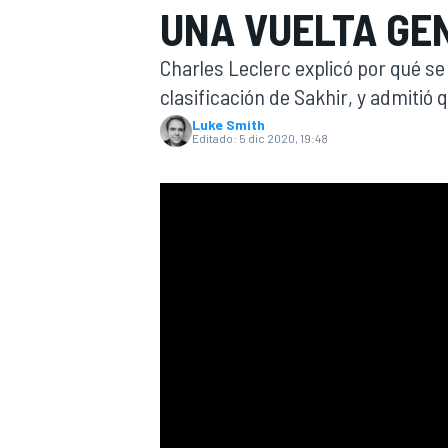
UNA VUELTA GEN
INDYCAR
WRC
Charles Leclerc explicó por qué se
clasificación de Sakhir, y admitió q
Luke Smith
Editado:
5 dic 2020, 19:48
WEC
FÓRMULA E