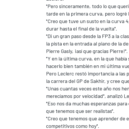
"Pero sinceramente, todo lo que quer
tarde en la primera curva, pero logré
"Creo que tuve un susto en la curva 4,
durar hasta el final de la vuelta".
"Di un gran paso desde la FP3 a la cl
la pista en la entrada al piano de la d
Pierre Gasly, ¡así que gracias Pierre!".
"Y en la última curva, en la que había
hacerlo bien también en mi última vu
Pero Leclerc restó importancia a las 
MÁS CATEGORÍAS
la carrera del
GP de Sakhir
, y cree qu
"Unas cuantas veces este año nos he
merecíamos por velocidad", analizó Le
"Eso nos da muchas esperanzas para el
que tenemos que ser realistas".
"Creo que tenemos que aprender de ell
competitivos como hoy".