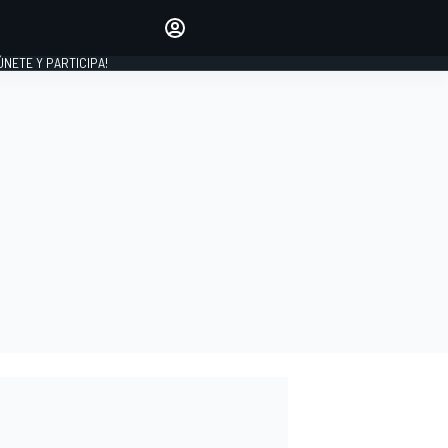
Haz que tu voz se escuche
comentando los artículos
 ÚNETE Y PARTICIPA!
INICIAR SESIÓN
EDICIÓN
ESPAÑA