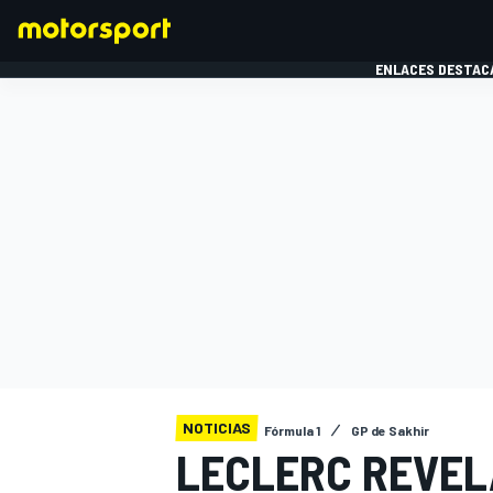
ENLACES DESTAC
FÓRMULA 1
MOTOG
NOTICIAS
Fórmula 1
GP de Sakhir
LECLERC REVEL