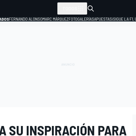
TODOS
ADOS
FERNANDO ALONSO
MARC MÁRQUEZ
FOTOGALERÍAS
APUESTAS
¡SIGUE LA F1,
P
A SU INSPIRACIÓN PARA