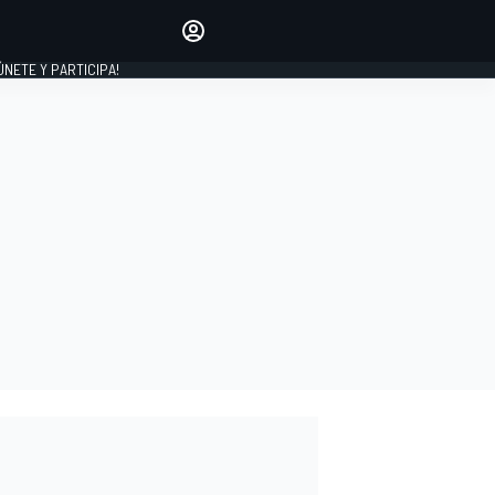
Haz que tu voz se escuche
comentando los artículos
 ÚNETE Y PARTICIPA!
INICIAR SESIÓN
EDICIÓN
ESPAÑA