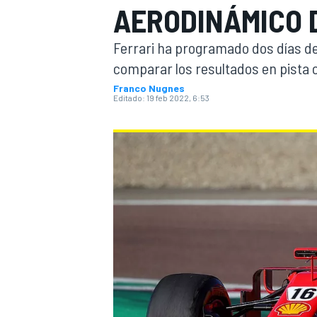
AERODINÁMICO D
INDYCAR
WRC
Ferrari ha programado dos días de
comparar los resultados en pista c
Franco Nugnes
Editado:
19 feb 2022, 6:53
WEC
FÓRMULA E