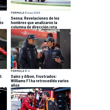
FÓRMULA 1
1 may 2025
:
Senna: Revelaciones de los
to
hombres que analizaron la
columna de dirección rota
FÓRMULA 1
7 d
6:
Sainz y Albon, frustrados:
Williams F1 ha retrocedido varios
años