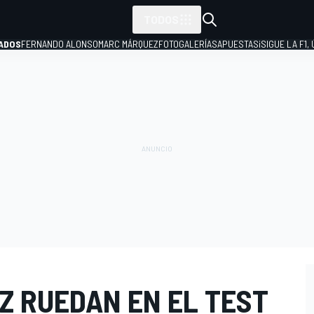
TODOS
ADOS
FERNANDO ALONSO
MARC MÁRQUEZ
FOTOGALERÍAS
APUESTAS
¡SIGUE LA F1,
P
Z RUEDAN EN EL TEST