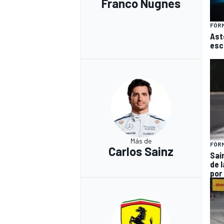
Franco Nugnes
FÓRM
Ast
esc
Más de
FÓRM
Carlos Sainz
Sai
de l
por