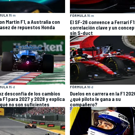
ULA 1
5 m
FÓRMULA 1
5 m
on Martin F1, a Australia con
El SF-26 convence a Ferrari F1
asez de repuestos Honda
correlación clave y un concep
sin S-duct
ULA 1
5 d
FÓRMULA 1
6 d
nz desconfía de los cambios
Duelos en carrera en la F1 202
a F1 para 2027 y 2028 y explica
¿qué piloto le gana a su
 qué no son suficientes
compañero?