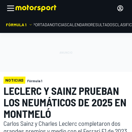
FÓRMULA 1
PORTADA
NOTICIAS
CALENDARIO
RESULTADOS
CLASIFI
NOTICIAS
Fórmula 1
LECLERC Y SAINZ PRUEBAN
LOS NEUMÁTICOS DE 2025 EN
MONTMELÓ
Carlos Sainz y Charles Leclerc completaron dos
grandes premios y medio con el Ferrari F1 de 2023