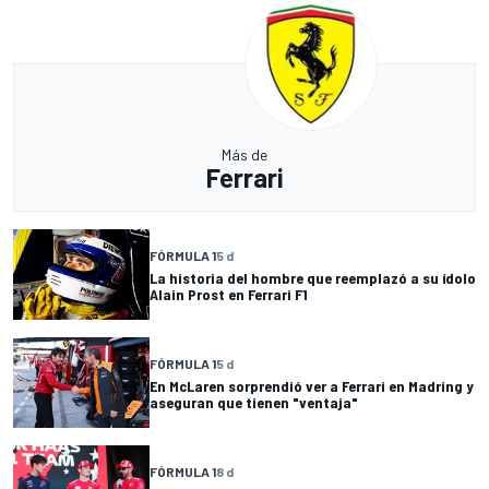
Más de
Ferrari
FÓRMULA 1
5 d
La historia del hombre que reemplazó a su ídolo
Alain Prost en Ferrari F1
FÓRMULA 1
5 d
En McLaren sorprendió ver a Ferrari en Madring y
aseguran que tienen "ventaja"
FÓRMULA 1
8 d