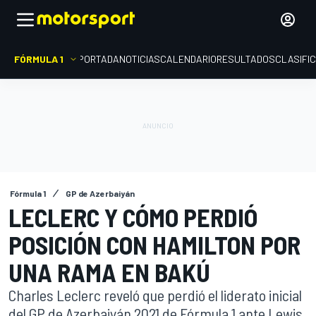
FÓRMULA 1
PORTADA
NOTICIAS
CALENDARIO
RESULTADOS
CLASIFI
Fórmula 1
GP de Azerbaiyán
LECLERC Y CÓMO PERDIÓ
POSICIÓN CON HAMILTON POR
UNA RAMA EN BAKÚ
Charles Leclerc reveló que perdió el liderato inicial
del GP de Azerbaiyán 2021 de Fórmula 1 ante Lewis