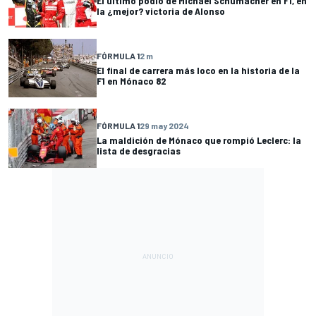
El último podio de Michael Schumacher en F1, en
la ¿mejor? victoria de Alonso
FÓRMULA 1
2 m
El final de carrera más loco en la historia de la
F1 en Mónaco 82
FÓRMULA 1
29 may 2024
La maldición de Mónaco que rompió Leclerc: la
lista de desgracias