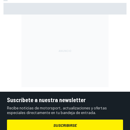
Vowles defiende el proyecto de Williams pese a sus pobres
resultados en 2026
Suscríbete a nuestra newsletter
Recibe noticias de motorsport, actualizaciones y ofertas
especiales directamente en tu bandeja de entrada.
SUSCRIBIRSE