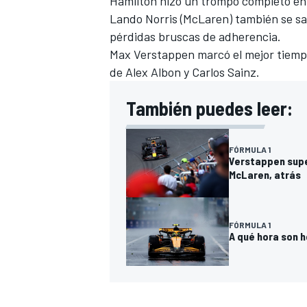
Hamilton hizo un trompo completo en 
Lando Norris
(
McLaren
) también se s
pérdidas bruscas de adherencia.
Max Verstappen
marcó el mejor tiempo
de
Alex Albon
y
Carlos Sainz
.
También puedes leer:
FÓRMULA 1
Verstappen super
McLaren, atrás
FÓRMULA 1
A qué hora son h