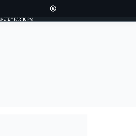
Haz que tu voz se escuche
comentando los artículos
 ÚNETE Y PARTICIPA!
INICIAR SESIÓN
EDICIÓN
ESPAÑA