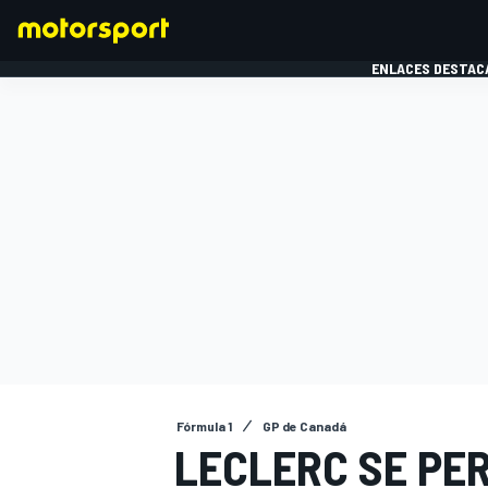
ENLACES DESTAC
FÓRMULA 1
MOTOG
Fórmula 1
GP de Canadá
LECLERC SE PER