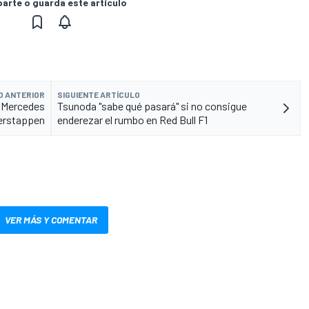
rte o guarda este artículo
O ANTERIOR
SIGUIENTE ARTÍCULO
n Mercedes
Tsunoda "sabe qué pasará" si no consigue
Verstappen
enderezar el rumbo en Red Bull F1
VER MÁS Y COMENTAR