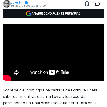
Luke Smith
Editado:
28 sept 2021, 17:00
AÑADIR COMO FUENTE PRINCIPAL
Sochi dejó
el domingo una carrera de Fórmula 1
para
saborear mientras caían la lluvia y los récords,
permitiendo un final dramático que perdurará en la