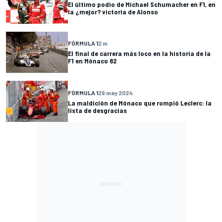
El último podio de Michael Schumacher en F1, en
la ¿mejor? victoria de Alonso
FÓRMULA 1
2 m
El final de carrera más loco en la historia de la
F1 en Mónaco 82
FÓRMULA 1
29 may 2024
La maldición de Mónaco que rompió Leclerc: la
lista de desgracias