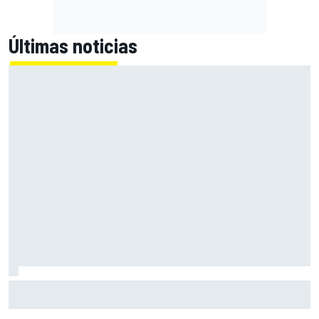
Últimas noticias
Bagnaia: "Este año no sé todo sobre mi moto, entro en
pista y simplemente piloto lo que tengo"