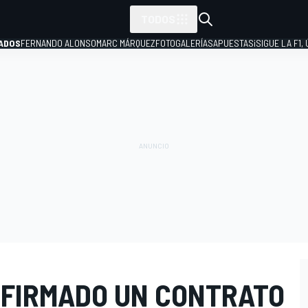
TODOS
ADOS
FERNANDO ALONSO
MARC MÁRQUEZ
FOTOGALERÍAS
APUESTAS
¡SIGUE LA F1,
P
A FIRMADO UN CONTRATO