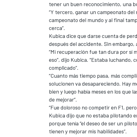
tener un buen reconocimiento, una bue
“Y tercero, ganar un campeonato del 
campeonato del mundo y al final tamp
cerca”.
Kubica dice que darse cuenta de perder
después del accidente. Sin embargo, a
“Mi recuperación fue tan dura por sí 
eso”, dijo Kubica. “Estaba luchando,
complicado”.
“Cuanto más tiempo pasa, más complic
MÁS CATEGORÍAS
solucionen va desapareciendo. Hay 
bien y luego había meses en los que las
de mejorar”.
“Fue doloroso no competir en F1, pero 
Kubica dijo que no estaba pilotando en 
porque tenía “el deseo de ser un pilo
tienen y mejorar mis habilidades”.