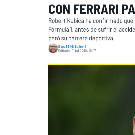
CON FERRARI PA
INDYCAR
WRC
Robert Kubica ha confirmado que f
Fórmula 1, antes de sufrir el accid
paró su carrera deportiva.
Scott Mitchell
Editado:
11 jul 2018, 16:17
WEC
FÓRMULA E