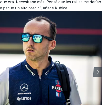
que era. Necesitaba más. Pensé que los rallies me darían
ue pagué un alto precio”, añade Kubica.