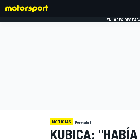
ENLACES DESTAC
FÓRMULA 1
MOTOG
NOTICIAS
Fórmula 1
KUBICA: "HABÍ