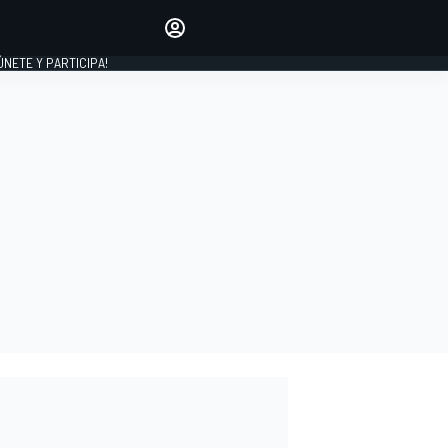
Haz que tu voz se escuche
comentando los artículos
 ÚNETE Y PARTICIPA!
INICIAR SESIÓN
EDICIÓN
ESPAÑA