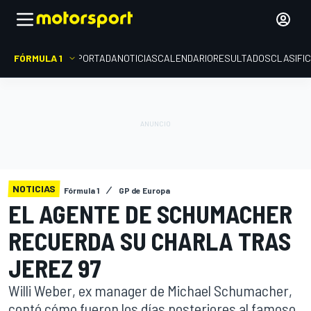
FÓRMULA 1
PORTADA
NOTICIAS
CALENDARIO
RESULTADOS
CLASIFI
NOTICIAS
Fórmula 1
GP de Europa
EL AGENTE DE SCHUMACHER
RECUERDA SU CHARLA TRAS
JEREZ 97
Willi Weber, ex manager de Michael Schumacher,
contó cómo fueron los días posteriores al famoso