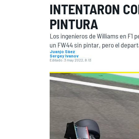
INTENTARON CO
INDYCAR
WRC
PINTURA
Los ingenieros de Williams en F1 p
un FW44 sin pintar, pero el depar
Juanjo Sáez
Sergey Ivanov
Editado:
3 may 2022, 8:13
WEC
FÓRMULA E