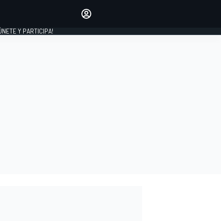
Haz que tu voz se escuche
comentando los artículos
 ÚNETE Y PARTICIPA!
INICIAR SESIÓN
EDICIÓN
ESPAÑA