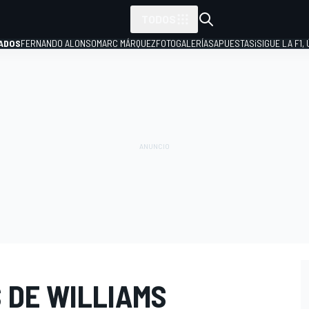
TODOS
ADOS
FERNANDO ALONSO
MARC MÁRQUEZ
FOTOGALERÍAS
APUESTAS
¡SIGUE LA F1,
P
 DE WILLIAMS