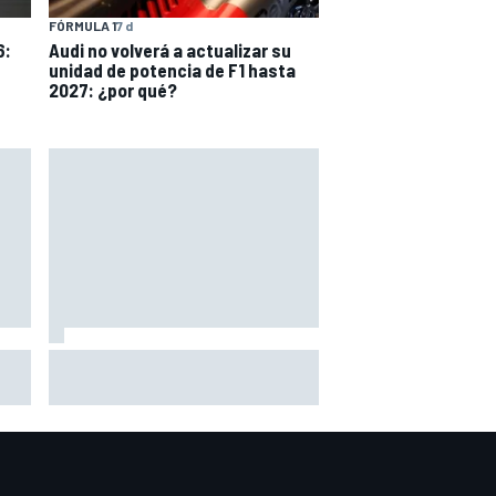
FÓRMULA 1
7 d
6:
Audi no volverá a actualizar su
unidad de potencia de F1 hasta
2027: ¿por qué?
Por qué Aston Martin sigue
siendo un destino más atractivo
n
de lo que parece en el mercado