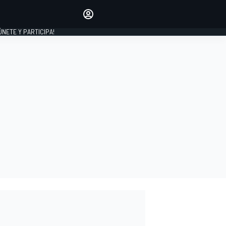
Haz que tu voz se escuche
comentando los artículos
 ÚNETE Y PARTICIPA!
INICIAR SESIÓN
EDICIÓN
ESPAÑA