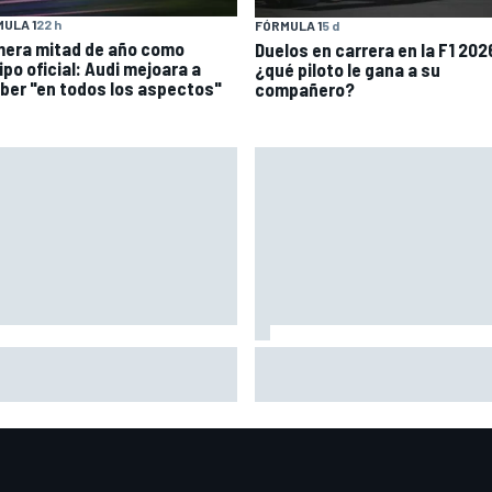
ULA 1
22 h
FÓRMULA 1
5 d
mera mitad de año como
Duelos en carrera en la F1 202
ipo oficial: Audi mejoara a
¿qué piloto le gana a su
ber "en todos los aspectos"
compañero?
qué el título de Norris
El dilema de Red Bull: más
dicionó el inicio de McLaren
mejoras ahora, menos marge
a F1 2026
para el resto de 2026