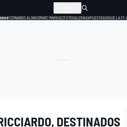
TODOS
ADOS
FERNANDO ALONSO
MARC MÁRQUEZ
FOTOGALERÍAS
APUESTAS
¡SIGUE LA F1,
P
RICCIARDO, DESTINADOS