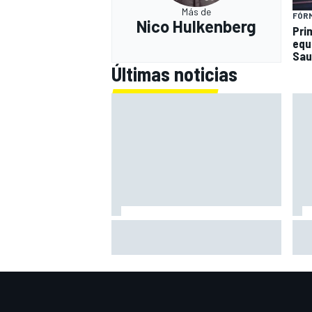
Más de
FÓRM
Nico Hulkenberg
Pri
equ
Sau
Últimas noticias
Por 
Vowles defiende el proyecto de
con
Williams pese a sus pobres
en l
resultados en 2026