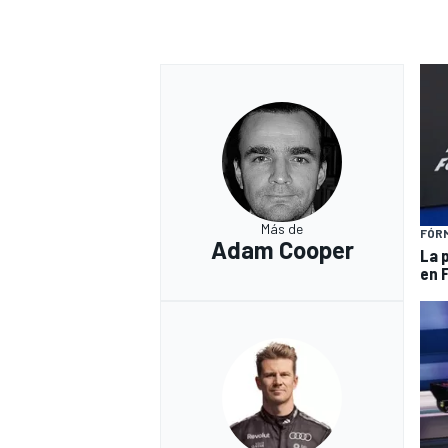
Más de
FÓRM
Adam Cooper
La 
en 