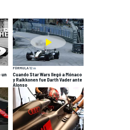
FÓRMULA 1
2 m
e un
Cuando Star Wars llegó a Mónaco
y Raikkonen fue Darth Vader ante
Alonso