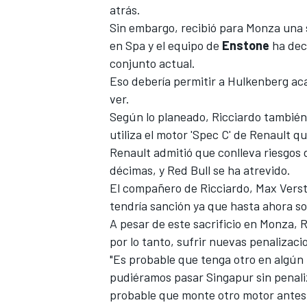
atrás.
Sin embargo, recibió para
Monza
una
en Spa
y el equipo de
Enstone
ha deci
conjunto actual.
Eso debería permitir a Hulkenberg ac
ver.
Según lo planeado, Ricciardo también
utiliza el motor 'Spec C' de Renault que
Renault
admitió que conlleva riesgos 
décimas
, y Red Bull se ha atrevido.
El compañero de Ricciardo,
Max Vers
tendría sanción ya que hasta ahora so
A pesar de este sacrificio en Monza,
R
por lo tanto, sufrir nuevas penalizac
"Es probable que tenga otro en algún
pudiéramos pasar Singapur sin penaliz
probable que monte otro motor antes 