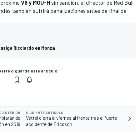
u próximo
V6 y MGU-H
sin sanción, el director de Red Bull,
andés también sufrirá penalizaciones antes de final de
consiga Ricciardo en Monza
rte o guarda este artículo
O ANTERIOR
SIGUIENTE ARTÍCULO
mbiarán de
Vettel cierra el viernes al frente tras el fuerte
ón en 2019
accidente de Ericsson