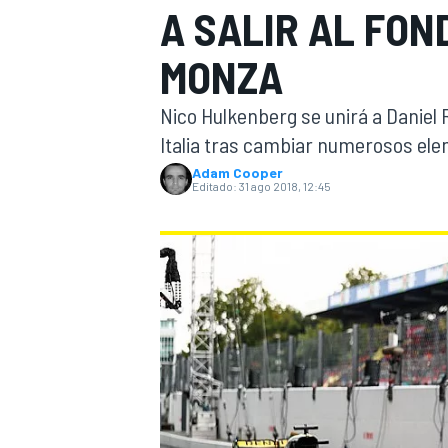
A SALIR AL FON
INDYCAR
WRC
MONZA
Nico Hulkenberg se unirá a Daniel R
Italia tras cambiar numerosos ele
Adam Cooper
Editado:
31 ago 2018, 12:45
WEC
FÓRMULA E