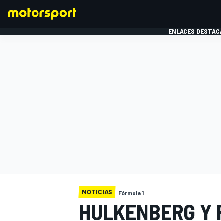
ENLACES DESTAC
FÓRMULA 1
MOTOG
NOTICIAS
Fórmula 1
HULKENBERG Y 