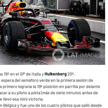
a 19º en el
GP de Italia
y
Hulkenberg
20º.
a espera del semáforo verde en la primera sesión de
a primero lograría la 19ª posición en parrilla por delante
car a su piloto a pista (más de siete minutos antes de
e llevó esa mini victoria.
en
Bélgica
y fue uno de los cuatro pilotos que salió desde