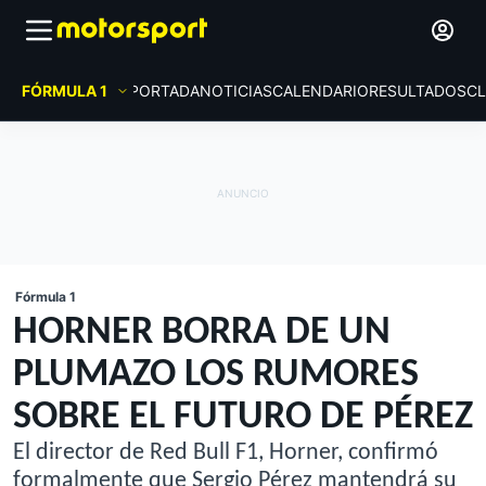
FÓRMULA 1
PORTADA
NOTICIAS
CALENDARIO
RESULTADOS
CL
Fórmula 1
HORNER BORRA DE UN
PLUMAZO LOS RUMORES
SOBRE EL FUTURO DE PÉREZ
El director de Red Bull F1, Horner, confirmó
formalmente que Sergio Pérez mantendrá su