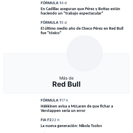
FÓRMULA 1
4 d
En Cadillac aseguran que Pérez y Bottas están
haciendo un "trabajo espectacular"
FÓRMULA 1
5 d
El último medio año de Checo Pérez en Red Bull
fue "tóxico"
Más de
Red Bull
FÓRMULA 1
17 h
Häkkinen avisa a McLaren de que fichar a
Verstappen sería un error
FIA F2
22 h
La nueva generación: Nikola Tsolov