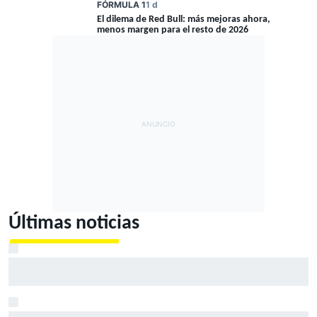
FÓRMULA 1
1 d
El dilema de Red Bull: más mejoras ahora,
menos margen para el resto de 2026
Últimas noticias
Bagnaia: "Este año no sé todo sobre mi moto, entro en
pista y simplemente piloto lo que tengo"