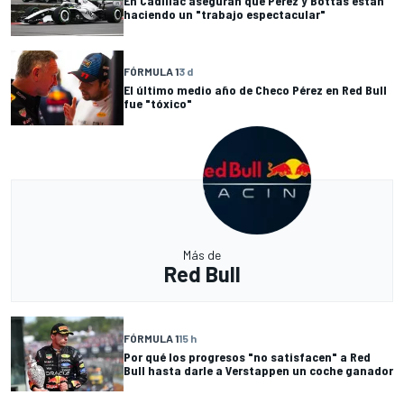
En Cadillac aseguran que Pérez y Bottas están
haciendo un "trabajo espectacular"
FÓRMULA 1
3 d
El último medio año de Checo Pérez en Red Bull
fue "tóxico"
Más de
Red Bull
FÓRMULA 1
15 h
Por qué los progresos "no satisfacen" a Red
Bull hasta darle a Verstappen un coche ganador