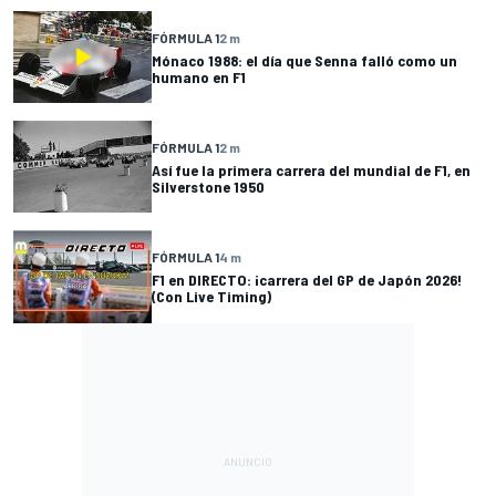
FÓRMULA 1
2 m
Mónaco 1988: el día que Senna falló como un
humano en F1
FÓRMULA 1
2 m
Así fue la primera carrera del mundial de F1, en
Silverstone 1950
FÓRMULA 1
4 m
F1 en DIRECTO: ¡carrera del GP de Japón 2026!
(Con Live Timing)