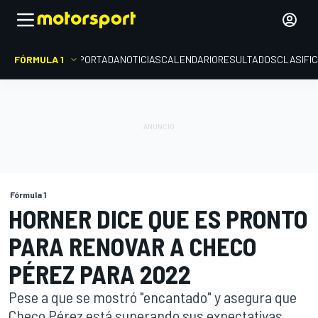
FÓRMULA 1
PORTADA
NOTICIAS
CALENDARIO
RESULTADOS
CLASIFI
Fórmula 1
HORNER DICE QUE ES PRONTO
PARA RENOVAR A CHECO
PÉREZ PARA 2022
Pese a que se mostró "encantado" y asegura que
Checo Pérez está superando sus expectativas,