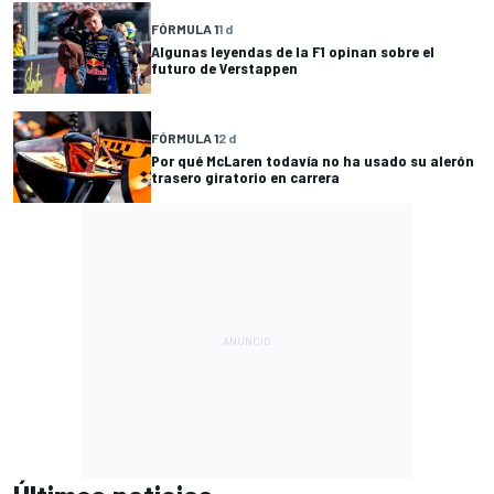
FÓRMULA 1
1 d
Algunas leyendas de la F1 opinan sobre el
futuro de Verstappen
FÓRMULA 1
2 d
Por qué McLaren todavía no ha usado su alerón
trasero giratorio en carrera