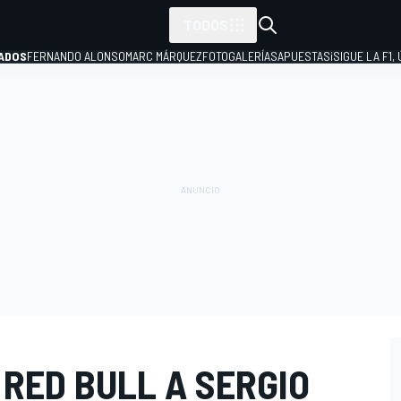
TODOS
ADOS
FERNANDO ALONSO
MARC MÁRQUEZ
FOTOGALERÍAS
APUESTAS
¡SIGUE LA F1,
P
 RED BULL A SERGIO