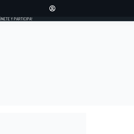
Haz que tu voz se escuche
comentando los artículos
 ÚNETE Y PARTICIPA!
INICIAR SESIÓN
EDICIÓN
ESPAÑA