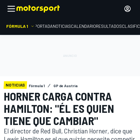
FÓRMULA 1
PORTADA
NOTICIAS
CALENDARIO
RESULTADOS
CLASIFI
NOTICIAS
Fórmula 1
GP de Austria
HORNER CARGA CONTRA
HAMILTON: "ÉL ES QUIEN
TIENE QUE CAMBIAR"
El director de Red Bull, Christian Horner, dice que
Lewis Hamilton es el que quizás necesite competir