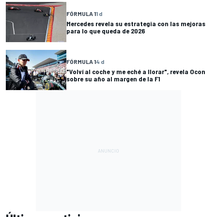
FÓRMULA 1
1 d
Mercedes revela su estrategia con las mejoras
para lo que queda de 2026
FÓRMULA 1
4 d
"Volví al coche y me eché a llorar", revela Ocon
sobre su año al margen de la F1