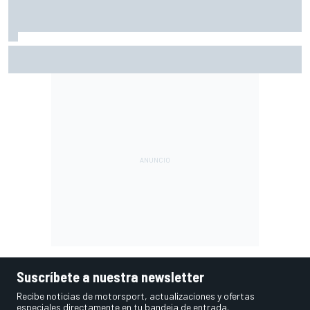
Fernández: "La caída ha sido culpa mía, quería adelantar y
he fallado"
Suscríbete a nuestra newsletter
Recibe noticias de motorsport, actualizaciones y ofertas
especiales directamente en tu bandeja de entrada.