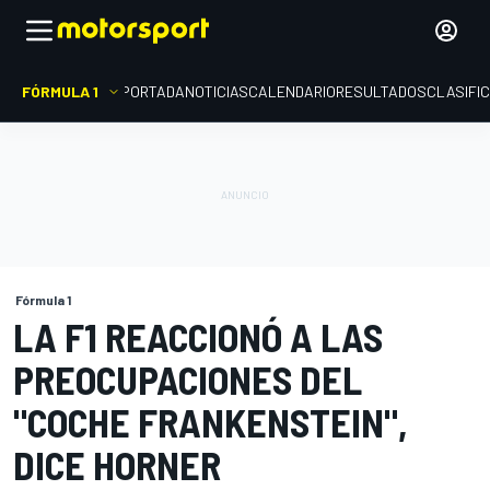
FÓRMULA 1
PORTADA
NOTICIAS
CALENDARIO
RESULTADOS
CLASIFI
Fórmula 1
LA F1 REACCIONÓ A LAS
PREOCUPACIONES DEL
"COCHE FRANKENSTEIN",
DICE HORNER