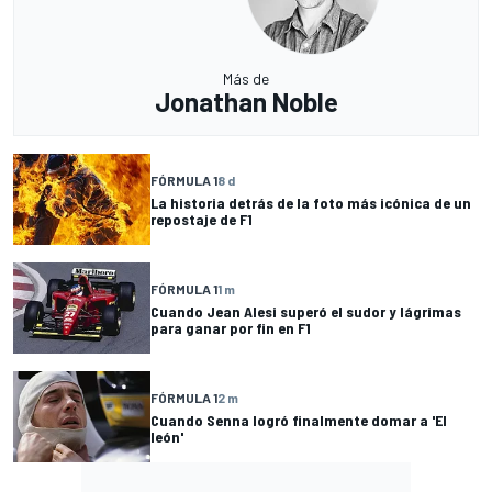
Más de
Jonathan Noble
FÓRMULA 1
8 d
La historia detrás de la foto más icónica de un
repostaje de F1
FÓRMULA 1
1 m
Cuando Jean Alesi superó el sudor y lágrimas
para ganar por fin en F1
FÓRMULA 1
2 m
Cuando Senna logró finalmente domar a 'El
león'