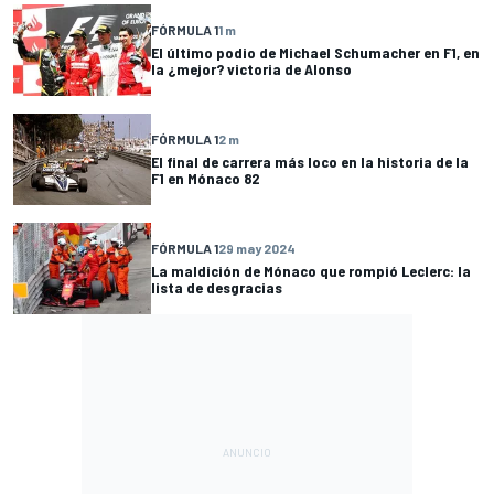
FÓRMULA 1
1 m
El último podio de Michael Schumacher en F1, en
la ¿mejor? victoria de Alonso
FÓRMULA 1
2 m
El final de carrera más loco en la historia de la
F1 en Mónaco 82
FÓRMULA 1
29 may 2024
La maldición de Mónaco que rompió Leclerc: la
lista de desgracias