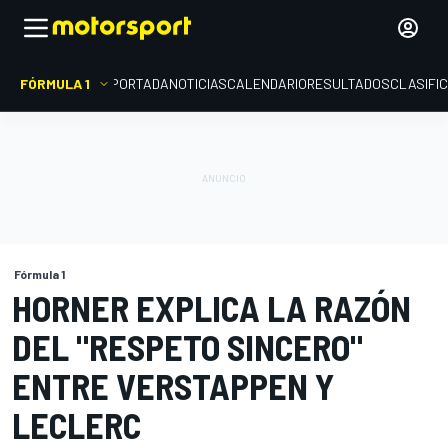
FÓRMULA 1
PORTADA
NOTICIAS
CALENDARIO
RESULTADOS
CLASIFI
Fórmula 1
HORNER EXPLICA LA RAZÓN
DEL "RESPETO SINCERO"
ENTRE VERSTAPPEN Y
LECLERC