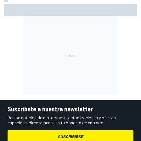
Márquez: "El año pasado marcaba la diferencia en puntos
en los que ahora voy algo peor"
Suscríbete a nuestra newsletter
Recibe noticias de motorsport, actualizaciones y ofertas
especiales directamente en tu bandeja de entrada.
SUSCRIBIRSE