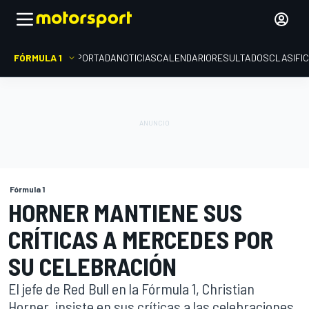
FÓRMULA 1
PORTADA
NOTICIAS
CALENDARIO
RESULTADOS
CLASIFI
Fórmula 1
HORNER MANTIENE SUS
CRÍTICAS A MERCEDES POR
SU CELEBRACIÓN
El jefe de Red Bull en la Fórmula 1, Christian
Horner, insiste en sus críticas a las celebraciones