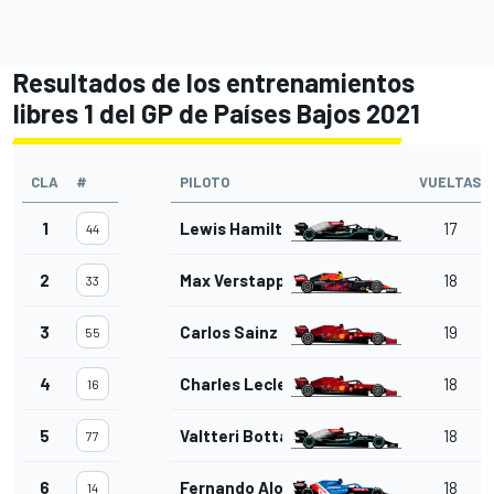
Resultados de los entrenamientos
libres 1 del GP de Países Bajos 2021
CLA
#
PILOTO
VUELTAS
1
Lewis Hamilton
17
44
2
Max Verstappen
18
33
3
Carlos Sainz Jr.
19
55
4
Charles Leclerc
18
16
5
Valtteri Bottas
18
77
6
Fernando Alonso
18
14