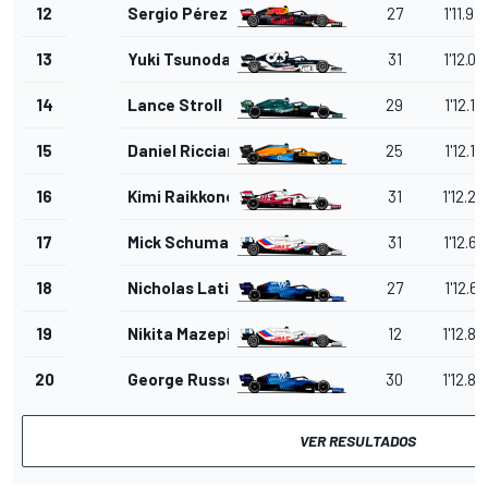
12
Sergio Pérez
27
1'11.94
13
Yuki Tsunoda
31
1'12.09
14
Lance Stroll
29
1'12.13
15
Daniel Ricciardo
25
1'12.15
16
Kimi Raikkonen
31
1'12.20
17
Mick Schumacher
31
1'12.60
18
Nicholas Latifi
27
1'12.61
19
Nikita Mazepin
12
1'12.83
20
George Russell
30
1'12.85
VER RESULTADOS