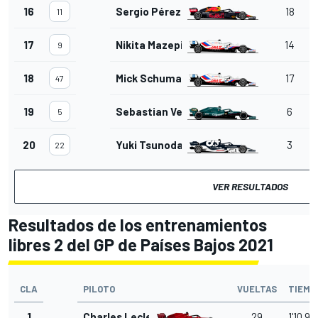
16
Sergio Pérez
18
11
17
Nikita Mazepin
14
9
18
Mick Schumacher
17
47
19
Sebastian Vettel
6
5
20
Yuki Tsunoda
3
22
VER RESULTADOS
Resultados de los entrenamientos
libres 2 del GP de Países Bajos 2021
CLA
PILOTO
VUELTAS
TIEMP
1
Charles Leclerc
29
1'10.90