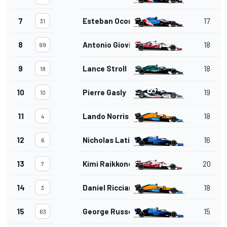
7
Esteban Ocon
17
31
8
Antonio Giovinazzi
18
99
9
Lance Stroll
18
18
10
Pierre Gasly
19
10
11
Lando Norris
18
4
12
Nicholas Latifi
16
6
13
Kimi Raikkonen
20
7
14
Daniel Ricciardo
18
3
15
George Russell
15
63