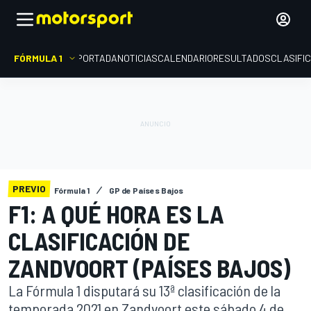
FÓRMULA 1
PORTADA
NOTICIAS
CALENDARIO
RESULTADOS
CLASIFI
PREVIO
Fórmula 1
GP de Países Bajos
F1: A QUÉ HORA ES LA
CLASIFICACIÓN DE
ZANDVOORT (PAÍSES BAJOS)
La Fórmula 1 disputará su 13ª clasificación de la
temporada 2021 en Zandvoort este sábado 4 de