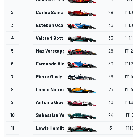
2
Carlos Sainz Jr.
28
1'11.05
3
Esteban Ocon
33
1'11.07
4
Valtteri Bottas
33
1'11.13
5
Max Verstappen
28
1'11.26
6
Fernando Alonso
30
1'11.28
7
Pierre Gasly
29
1'11.46
8
Lando Norris
27
1'11.48
9
Antonio Giovinazzi
30
1'11.67
10
Sebastian Vettel
24
1'11.71
11
Lewis Hamilton
3
1'11.91