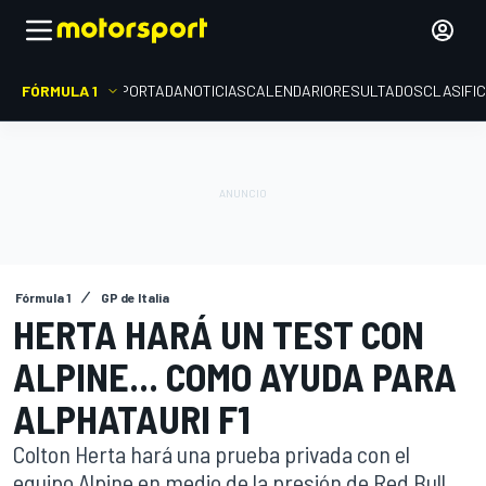
FÓRMULA 1
PORTADA
NOTICIAS
CALENDARIO
RESULTADOS
CLASIFI
Fórmula 1
GP de Italia
HERTA HARÁ UN TEST CON
ALPINE... COMO AYUDA PARA
ALPHATAURI F1
Colton Herta hará una prueba privada con el
equipo Alpine en medio de la presión de Red Bull