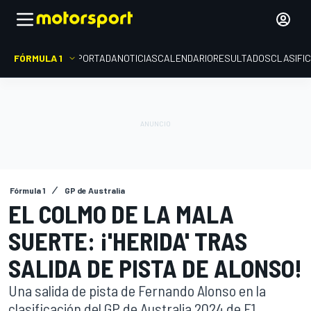
FÓRMULA 1
PORTADA
NOTICIAS
CALENDARIO
RESULTADOS
CLASIFI
Fórmula 1
GP de Australia
EL COLMO DE LA MALA
SUERTE: ¡'HERIDA' TRAS
SALIDA DE PISTA DE ALONSO!
Una salida de pista de Fernando Alonso en la
clasificación del GP de Australia 2024 de F1