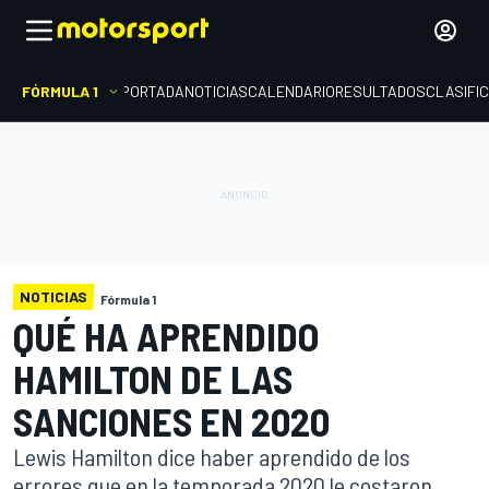
FÓRMULA 1
PORTADA
NOTICIAS
CALENDARIO
RESULTADOS
CLASIFI
NOTICIAS
Fórmula 1
QUÉ HA APRENDIDO
HAMILTON DE LAS
SANCIONES EN 2020
Lewis Hamilton dice haber aprendido de los
errores que en la temporada 2020 le costaron