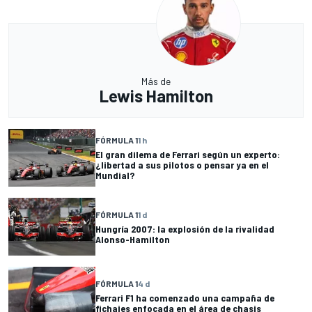
Más de
Lewis Hamilton
FÓRMULA 1
1 h
El gran dilema de Ferrari según un experto:
¿libertad a sus pilotos o pensar ya en el
Mundial?
FÓRMULA 1
1 d
Hungría 2007: la explosión de la rivalidad
Alonso-Hamilton
FÓRMULA 1
4 d
Ferrari F1 ha comenzado una campaña de
fichajes enfocada en el área de chasis