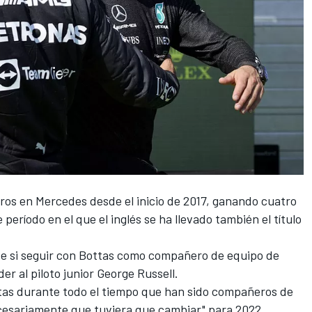
ros en
Mercedes
desde el inicio de 2017, ganando cuatro
eríodo en el que el inglés se ha llevado también el título
 si seguir con Bottas
como compañero de equipo de
er al piloto junior
George Russell
.
tas durante todo el tiempo que han sido compañeros de
cesariamente que tuviera que cambiar" para 2022
.