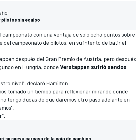
 año
 pilotos sin equipo
l campeonato con una ventaja de solo ocho puntos sobre
te del campeonato de pilotos, en su intento de batir el
tappen después del
Gran Premio de Austria
, pero después
egundo en Hungría, donde
Verstappen sufrió sendos
tro nivel", declaró Hamilton.
os tomado un tiempo para reflexionar mirando dónde
 no tengo dudas de que daremos otro paso adelante en
amos".
r".
ri su nueva carcasa de la caja de cambios