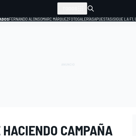
TODOS
ADOS
FERNANDO ALONSO
MARC MÁRQUEZ
FOTOGALERÍAS
APUESTAS
¡SIGUE LA F1,
P
E HACIENDO CAMPAÑA