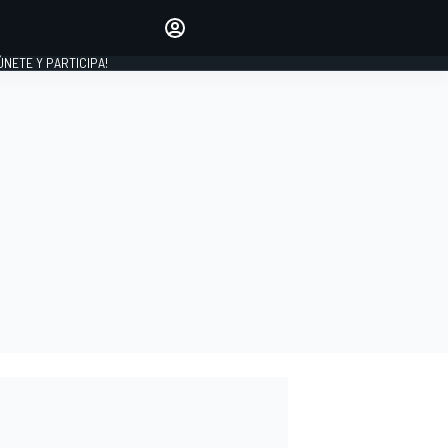
Haz que tu voz se escuche
comentando los artículos
 ÚNETE Y PARTICIPA!
INICIAR SESIÓN
EDICIÓN
ESPAÑA