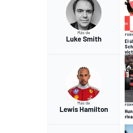
Más de
FÓRM
Luke Smith
El 
Sch
vic
Más de
FÓRM
Lewis Hamilton
Hun
riv