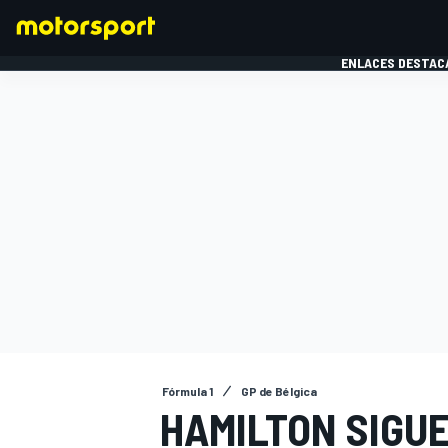
ENLACES DESTAC
FÓRMULA 1
MOTOG
Fórmula 1
GP de Bélgica
HAMILTON SIGU