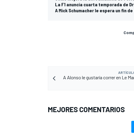
La F1 anuncia cuarta temporada de Dri
A Mick Schumacher le espera un fin d
Compa
ARTÍCUL
A Alonso le gustaría correr en Le Man
MEJORES COMENTARIOS