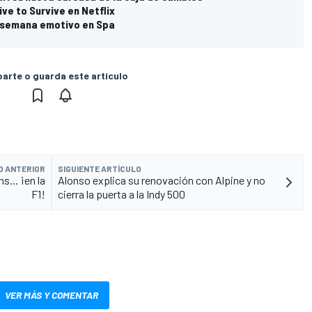
ve to Survive en Netflix
e semana emotivo en Spa
rte o guarda este artículo
O ANTERIOR
SIGUIENTE ARTÍCULO
s... ¡en la
Alonso explica su renovación con Alpine y no
F1!
cierra la puerta a la Indy 500
VER MÁS Y COMENTAR