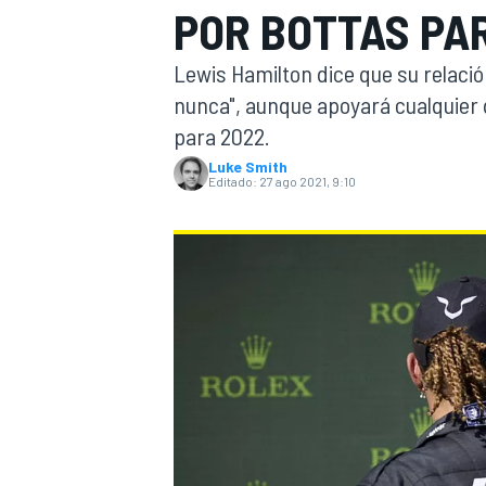
POR BOTTAS PA
INDYCAR
WRC
Lewis Hamilton dice que su relació
nunca", aunque apoyará cualquie
para 2022.
Luke Smith
Editado:
27 ago 2021, 9:10
WEC
FÓRMULA E