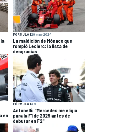
FÓRMULA 1
29 may 2024
 la
La maldición de Mónaco que
rompió Leclerc: la lista de
desgracias
FÓRMULA 1
3 d
Antonelli: "Mercedes me eligió
a en
para la F1 de 2025 antes de
debutar en F2"