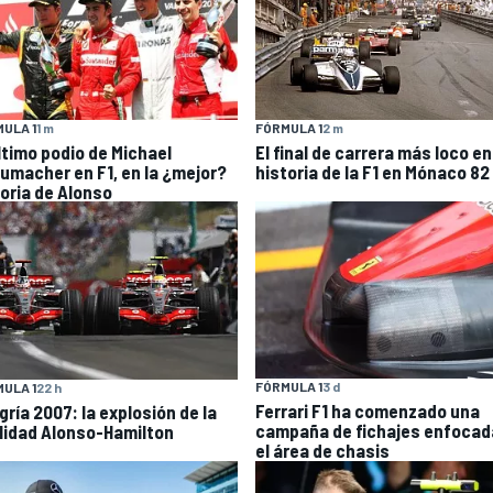
ULA 1
1 m
FÓRMULA 1
2 m
último podio de Michael
El final de carrera más loco en
umacher en F1, en la ¿mejor?
historia de la F1 en Mónaco 82
toria de Alonso
FÓRMULA 1
3 d
ULA 1
22 h
Ferrari F1 ha comenzado una
gría 2007: la explosión de la
campaña de fichajes enfocad
alidad Alonso-Hamilton
el área de chasis