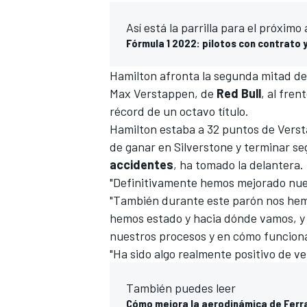
Así está la parrilla para el próximo
Fórmula 1 2022: pilotos con contrato y
Hamilton afronta la segunda mitad de
Max Verstappen
, de
Red Bull
, al fren
récord de un octavo título.
Hamilton estaba a 32 puntos de Vers
de ganar en Silverstone y terminar s
accidentes
, ha tomado la delantera.
MÁS CATEGORÍAS
"Definitivamente hemos mejorado nues
"También durante este parón nos hem
hemos estado y hacia dónde vamos, y
nuestros procesos y en cómo funcion
"Ha sido algo realmente positivo de ve
También puedes leer
Cómo mejora la aerodinámica de Ferra