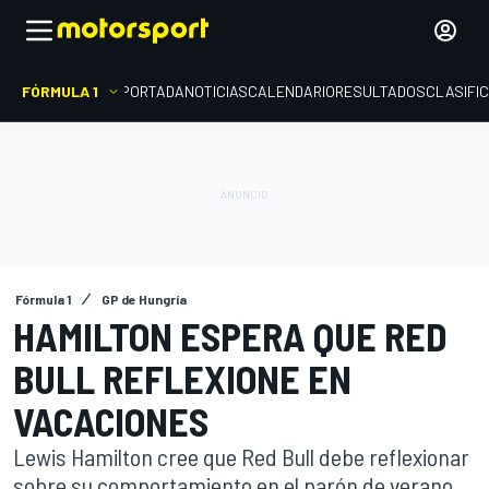
FÓRMULA 1
PORTADA
NOTICIAS
CALENDARIO
RESULTADOS
CLASIFI
Fórmula 1
GP de Hungría
HAMILTON ESPERA QUE RED
BULL REFLEXIONE EN
VACACIONES
Lewis Hamilton cree que Red Bull debe reflexionar
sobre su comportamiento en el parón de verano