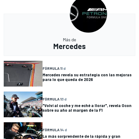
Más de
Mercedes
FÓRMULA 1
1 d
Mercedes revela su estrategia con las mejoras
para lo que queda de 2026
FÓRMULA 1
3 d
"Volví al coche y me eché a llorar", revela Ocon
sobre su año al margen de la F1
FÓRMULA 1
4 d
Lo más sorprendente de la rápida y gran