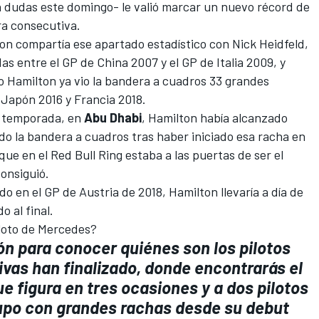
n dudas este domingo
- le valió marcar un nuevo récord de
ra consecutiva.
ton compartía ese apartado estadístico con
Nick Heidfeld
,
das entre el GP de China 2007 y el GP de Italia 2009, y
o Hamilton ya vio la bandera a cuadros 33 grandes
 Japón 2016 y Francia 2018.
a temporada, en
Abu Dhabi
, Hamilton había alcanzado
ndo la bandera a cuadros tras haber iniciado esa racha en
 que en el
Red Bull Ring
estaba a las puertas de ser el
onsiguió.
do en el GP de Austria de 2018, Hamilton llevaría a día de
o al final.
loto de
Mercedes
?
ón para conocer quiénes son los pilotos
vas han finalizado, donde encontrarás el
 figura en tres ocasiones y a dos pilotos
upo con grandes rachas desde su debut