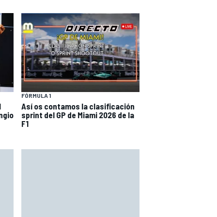
FÓRMULA 1
l
Así os contamos la clasificación
ngio
sprint del GP de Miami 2026 de la
F1