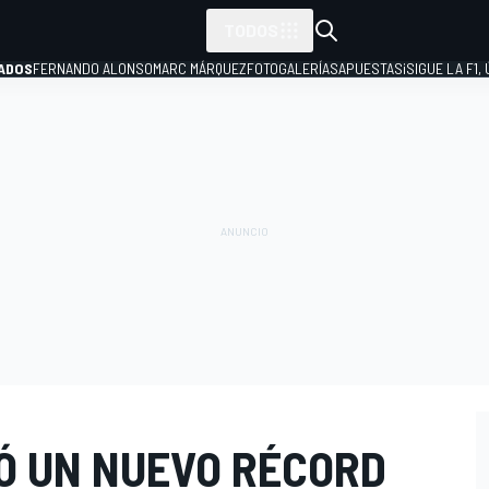
TODOS
ADOS
FERNANDO ALONSO
MARC MÁRQUEZ
FOTOGALERÍAS
APUESTAS
¡SIGUE LA F1,
P
Ó UN NUEVO RÉCORD