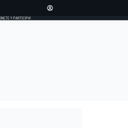
Haz que tu voz se escuche
comentando los artículos
 ÚNETE Y PARTICIPA!
INICIAR SESIÓN
EDICIÓN
ESPAÑA