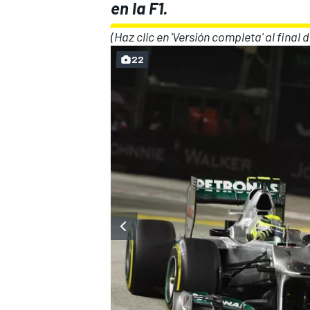
en la F1.
(Haz clic en 'Versión completa' al final 
22
MÁS CATEGORÍAS