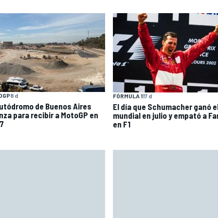
OGP
8 d
FÓRMULA 1
17 d
Autódromo de Buenos Aires
El día que Schumacher ganó e
nza para recibir a MotoGP en
mundial en julio y empató a Fa
7
en F1