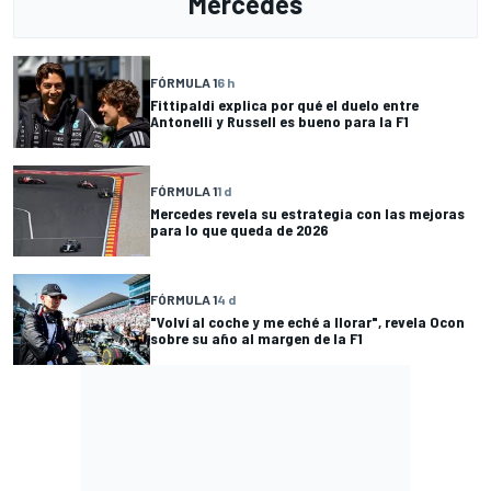
Mercedes
FÓRMULA 1
6 h
Fittipaldi explica por qué el duelo entre
Antonelli y Russell es bueno para la F1
FÓRMULA 1
1 d
Mercedes revela su estrategia con las mejoras
para lo que queda de 2026
FÓRMULA 1
4 d
"Volví al coche y me eché a llorar", revela Ocon
sobre su año al margen de la F1