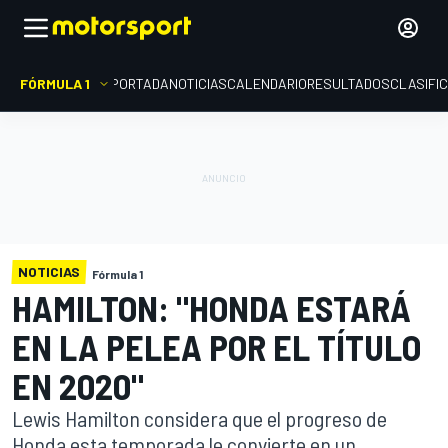
FÓRMULA 1
PORTADA
NOTICIAS
CALENDARIO
RESULTADOS
CLASIFI
NOTICIAS
Fórmula 1
HAMILTON: "HONDA ESTARÁ
EN LA PELEA POR EL TÍTULO
EN 2020"
Lewis Hamilton considera que el progreso de
Honda esta temporada le convierte en un