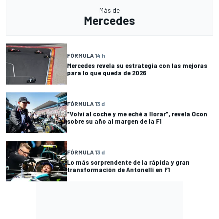
Más de
Mercedes
FÓRMULA 1
4 h
Mercedes revela su estrategia con las mejoras
para lo que queda de 2026
FÓRMULA 1
3 d
"Volví al coche y me eché a llorar", revela Ocon
sobre su año al margen de la F1
FÓRMULA 1
3 d
Lo más sorprendente de la rápida y gran
transformación de Antonelli en F1