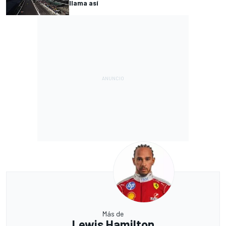
llama así
Más de
Lewis Hamilton