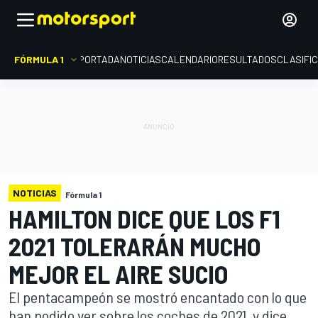
FÓRMULA 1
PORTADA
NOTICIAS
CALENDARIO
RESULTADOS
CLASIFI
NOTICIAS
Fórmula 1
HAMILTON DICE QUE LOS F1
2021 TOLERARÁN MUCHO
MEJOR EL AIRE SUCIO
El pentacampeón se mostró encantado con lo que
han podido ver sobre los coches de 2021, y dice