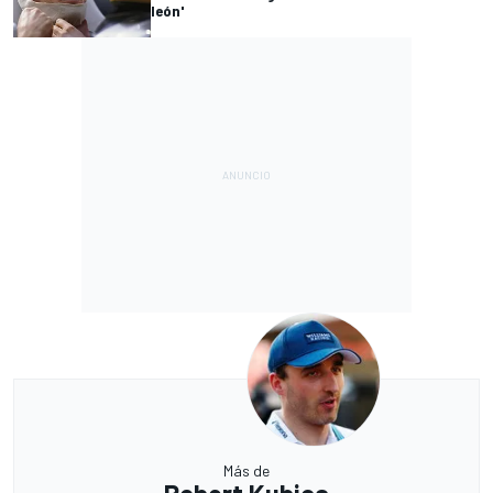
león'
Más de