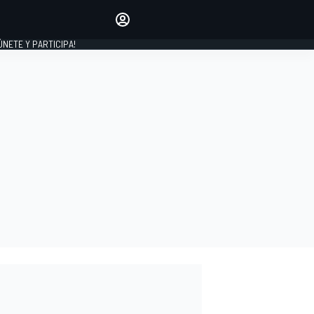
Haz que tu voz se escuche
comentando los artículos
 ÚNETE Y PARTICIPA!
INICIAR SESIÓN
EDICIÓN
ESPAÑA