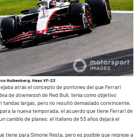
ico Hulkenberg, Haas VF-23
 dejaba atrás el concepto de pontones del que Ferrari
idea de
downwash
de Red Bull
, tenía como objetivo
n tandas largas, pero no resultó demasiado convincente.
 para la nueva temporada, el acuerdo que tiene Ferrari de
n cambio de planes: el italiano de 53 años dejará el
ue tiene para Simone Resta, pero es posible que regrese a