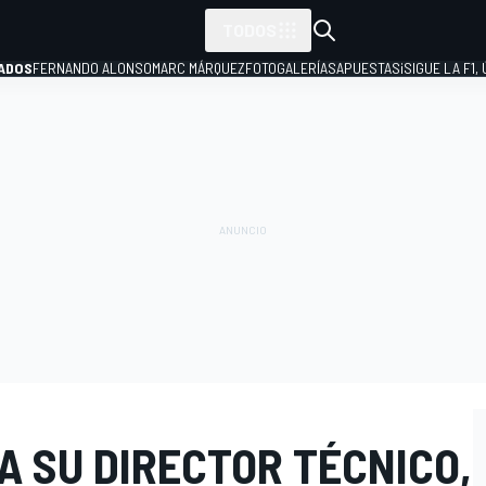
TODOS
ADOS
FERNANDO ALONSO
MARC MÁRQUEZ
FOTOGALERÍAS
APUESTAS
¡SIGUE LA F1,
P
 A SU DIRECTOR TÉCNICO,