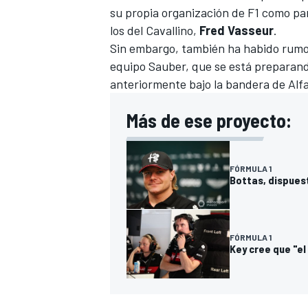
su propia organización de F1 como par
los del Cavallino,
Fred Vasseur
.
Sin embargo, también ha habido rumor
equipo
Sauber
, que se está preparan
anteriormente bajo la bandera de Alf
Más de ese proyecto:
FÓRMULA 1
Bottas, dispues
FÓRMULA 1
Key cree que "el