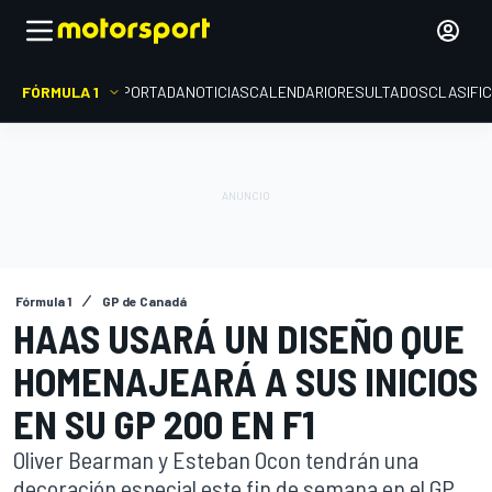
FÓRMULA 1
PORTADA
NOTICIAS
CALENDARIO
RESULTADOS
CLASIFI
Fórmula 1
GP de Canadá
HAAS USARÁ UN DISEÑO QUE
HOMENAJEARÁ A SUS INICIOS
EN SU GP 200 EN F1
Oliver Bearman y Esteban Ocon tendrán una
decoración especial este fin de semana en el GP