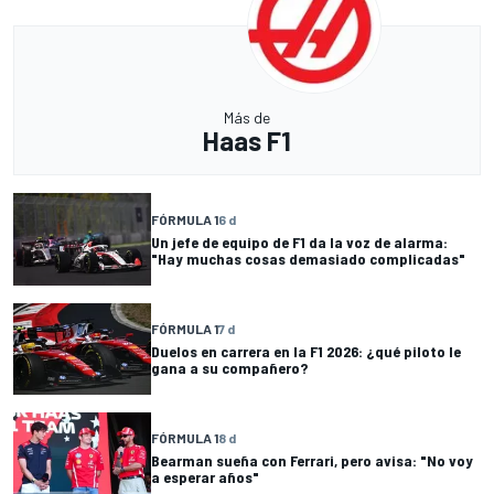
Más de
Haas F1
FÓRMULA 1
6 d
Un jefe de equipo de F1 da la voz de alarma:
"Hay muchas cosas demasiado complicadas"
FÓRMULA 1
7 d
Duelos en carrera en la F1 2026: ¿qué piloto le
gana a su compañero?
FÓRMULA 1
8 d
Bearman sueña con Ferrari, pero avisa: "No voy
a esperar años"