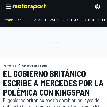
FÓRMULA 1
PORTADA
NOTICIAS
CALENDARIO
RESULTADOS
CLASIFI
Fórmula 1
GP de Arabia Saudí
EL GOBIERNO BRITÁNICO
ESCRIBE A MERCEDES POR LA
POLÉMICA CON KINGSPAN
El gobierno británico podría cambiar las leyes de
publicidad y patrocinio para deportes como la F1