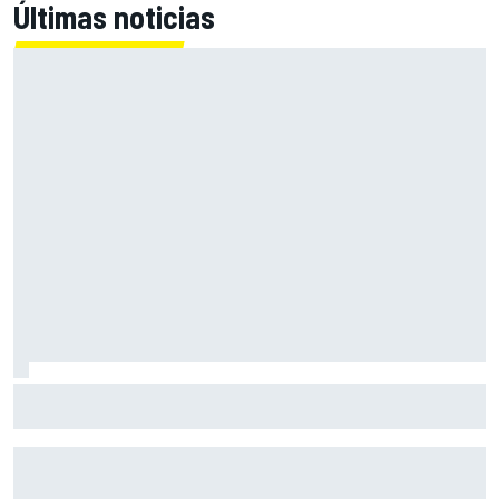
Últimas noticias
Alex Márquez: "Ganar a las Aprilia será imposible. Sin la
caída de Raúl, habrían terminado top 4"