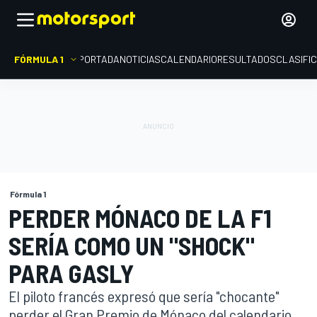
FÓRMULA 1
PORTADA
NOTICIAS
CALENDARIO
RESULTADOS
CLASIFI
Fórmula 1
PERDER MÓNACO DE LA F1
SERÍA COMO UN "SHOCK"
PARA GASLY
El piloto francés expresó que sería "chocante"
perder el Gran Premio de Mónaco del calendario