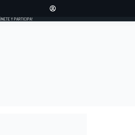
Haz que tu voz se escuche
comentando los artículos
 ÚNETE Y PARTICIPA!
INICIAR SESIÓN
EDICIÓN
ESPAÑA