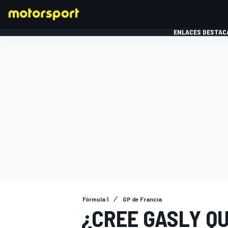
ENLACES DESTAC
FÓRMULA 1
MOTOG
Fórmula 1
GP de Francia
¿CREE GASLY Q