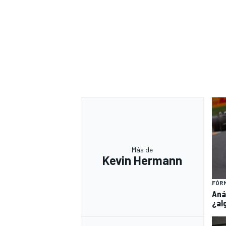
Más de
Kevin Hermann
FÓRM
Aná
¿al