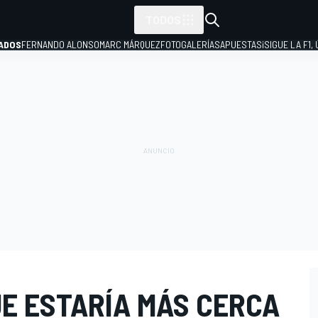
TODOS
ADOS
FERNANDO ALONSO
MARC MÁRQUEZ
FOTOGALERÍAS
APUESTAS
¡SIGUE LA F1,
P
UE ESTARÍA MÁS CERCA