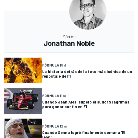
Más de
Jonathan Noble
FÓRMULA 1
8 d
La historia detrás de la foto más icónica de un
repostaje de F1
FÓRMULA 1
1 m
Cuando Jean Alesi superó el sudor y lágrimas
para ganar por fin en F1
FÓRMULA 1
2 m
Cuando Senna logró finalmente domar a 'El
león'