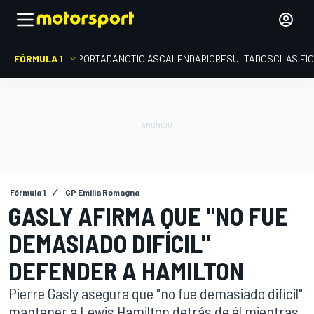
FÓRMULA 1
PORTADA
NOTICIAS
CALENDARIO
RESULTADOS
CLASIFI
Fórmula 1
GP Emilia Romagna
GASLY AFIRMA QUE "NO FUE
DEMASIADO DIFÍCIL"
DEFENDER A HAMILTON
Pierre Gasly asegura que "no fue demasiado difícil"
mantener a Lewis Hamilton detrás de él mientras