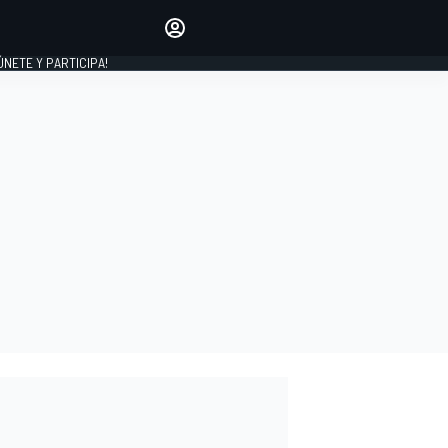
Haz que tu voz se escuche
comentando los artículos
 ÚNETE Y PARTICIPA!
INICIAR SESIÓN
EDICIÓN
ESPAÑA