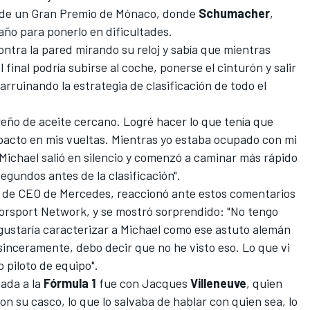
ón de un Gran Premio de Mónaco, donde
Schumacher
,
baño para ponerlo en dificultades.
ontra la pared mirando su reloj y sabía que mientras
final podría subirse al coche, ponerse el cinturón y salir
arruinando la estrategia de clasificación de todo el
rreño de aceite cercano. Logré hacer lo que tenía que
mpacto en mis vueltas. Mientras yo estaba ocupado con mi
 Michael salió en silencio y comenzó a caminar más rápido
gundos antes de la clasificación".
o de CEO de
Mercedes
, reaccionó ante estos comentarios
torsport Network, y se mostró sorprendido: "No tengo
le gustaría caracterizar a Michael como ese astuto alemán
sinceramente, debo decir que no he visto eso. Lo que vi
 piloto de equipo".
gada a la
Fórmula 1
fue con Jacques
Villeneuve
, quien
n su casco, lo que lo salvaba de hablar con quien sea, lo