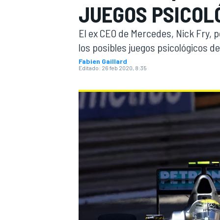
JUEGOS PSICOL
INDYCAR
WRC
El ex CEO de Mercedes, Nick Fry, 
los posibles juegos psicológicos
Fabien Gaillard
Editado:
26 feb 2020, 8:35
WEC
FÓRMULA E