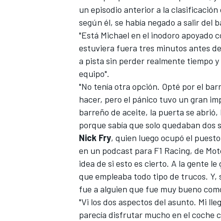
un episodio anterior a la clasificaci
según él, se había negado a salir del 
"Está Michael en el inodoro apoyado c
estuviera fuera tres minutos antes del 
a pista sin perder realmente tiempo y 
equipo".
"No tenía otra opción. Opté por el ba
hacer, pero el pánico tuvo un gran i
barreño de aceite, la puerta se abrió,
porque sabía que solo quedaban dos se
Nick
Fry
, quien luego ocupó el puest
en un
podcast para F1 Racing
, de Mo
idea de si esto es cierto. A la gente 
que empleaba todo tipo de trucos. Y, 
fue a alguien que fue muy bueno como
"Vi los dos aspectos del asunto. Mi lle
parecía disfrutar mucho en el coche co