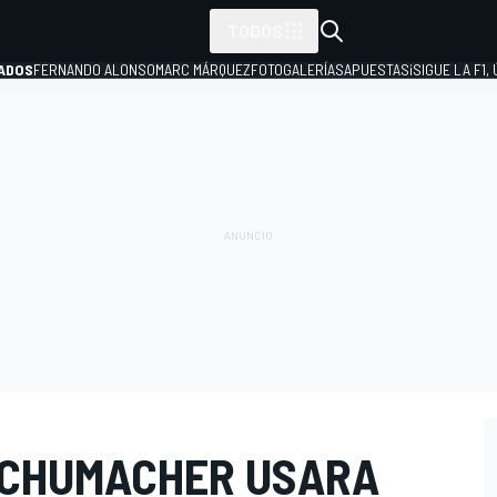
TODOS
ADOS
FERNANDO ALONSO
MARC MÁRQUEZ
FOTOGALERÍAS
APUESTAS
¡SIGUE LA F1,
P
SCHUMACHER USARA