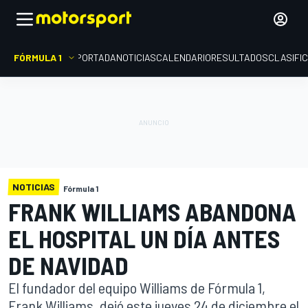
FÓRMULA 1
PORTADA
NOTICIAS
CALENDARIO
RESULTADOS
CLASIFI
NOTICIAS
Fórmula 1
FRANK WILLIAMS ABANDONA
EL HOSPITAL UN DÍA ANTES
DE NAVIDAD
El fundador del equipo Williams de Fórmula 1,
Frank Williams, dejó este jueves 24 de diciembre el