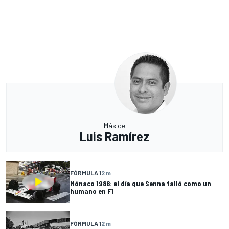
Más de
Luis Ramírez
FÓRMULA 1
2 m
Mónaco 1988: el día que Senna falló como un
humano en F1
FÓRMULA 1
2 m