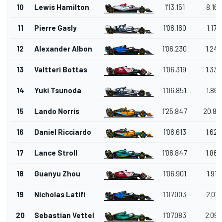
10
Lewis Hamilton
1'13.151
8.167
11
Pierre Gasly
1'06.160
1.176
12
Alexander Albon
1'06.230
1.246
13
Valtteri Bottas
1'06.319
1.335
14
Yuki Tsunoda
1'06.851
1.867
15
Lando Norris
1'25.847
20.86
16
Daniel Ricciardo
1'06.613
1.629
17
Lance Stroll
1'06.847
1.863
18
Guanyu Zhou
1'06.901
1.917
19
Nicholas Latifi
1'07.003
2.019
20
Sebastian Vettel
1'07.083
2.099