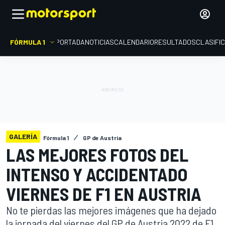
FÓRMULA 1
PORTADA
NOTICIAS
CALENDARIO
RESULTADOS
CLASIFI
GALERÍA
Fórmula 1
GP de Austria
LAS MEJORES FOTOS DEL
INTENSO Y ACCIDENTADO
VIERNES DE F1 EN AUSTRIA
No te pierdas las mejores imágenes que ha dejado
la jornada del viernes del GP de Austria 2022 de F1,