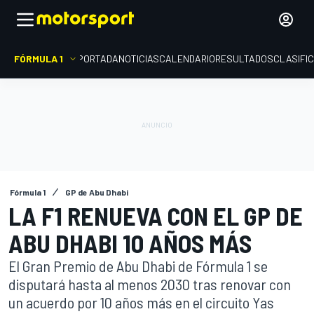
FÓRMULA 1
PORTADA
NOTICIAS
CALENDARIO
RESULTADOS
CLASIFI
Fórmula 1
GP de Abu Dhabi
LA F1 RENUEVA CON EL GP DE
ABU DHABI 10 AÑOS MÁS
El Gran Premio de Abu Dhabi de Fórmula 1 se
disputará hasta al menos 2030 tras renovar con
un acuerdo por 10 años más en el circuito Yas