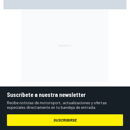
Bagnaia: "No hacía falta la opinión de Stoner para darse
cuenta de que pilotaba una Ducati diferente"
Suscríbete a nuestra newsletter
Recibe noticias de motorsport, actualizaciones y ofertas
especiales directamente en tu bandeja de entrada.
SUSCRIBIRSE