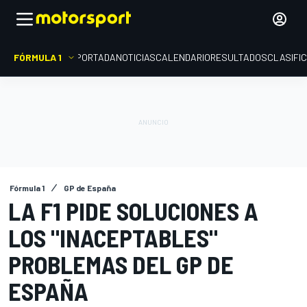
FÓRMULA 1
PORTADA
NOTICIAS
CALENDARIO
RESULTADOS
CLASIFI
Fórmula 1
GP de España
LA F1 PIDE SOLUCIONES A
LOS "INACEPTABLES"
PROBLEMAS DEL GP DE
ESPAÑA