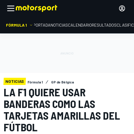
FÓRMULA 1
PORTADA
NOTICIAS
CALENDARIO
RESULTADOS
CLASIFI
NOTICIAS
Fórmula 1
GP de Bélgica
LA F1 QUIERE USAR
BANDERAS COMO LAS
TARJETAS AMARILLAS DEL
FÚTBOL