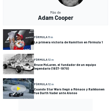
Más de
Adam Cooper
FÓRMULA 1
1 m
La primera victoria de Hamilton en Fórmula 1
FÓRMULA 1
2 m
Bruce McLaren, el fundador de un equipo
legendario (1937-1970)
FÓRMULA 1
2 m
Cuando Star Wars llegó a Mónaco y Raikkonen
fue Darth Vader ante Alonso